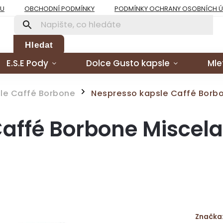
PU
OBCHODNÍ PODMÍNKY
PODMÍNKY OCHRANY OSOBNÍCH 
Hledat
E.S.E Pody
Dolce Gusto kapsle
Mle
le Caffé Borbone
Nespresso kapsle Caffé Borbo
/
affé Borbone Miscela
Značka