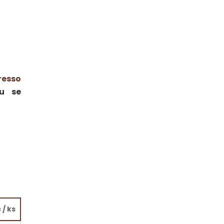
esso
vu se
č
/ ks