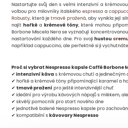
Nastartujte svůj den s velmi intenzivní a krémov
volbou pro milovníky italského
espressa
a
cappucc
Robusty
, která je
tmavě pražená
, aby vynikla její
najít
hořké
a
krémové tóny
, které mohou připo
Borbone Miscela Nera se vyznačují koncentrovanou ch
nastartování každého dne. Pro svoji
hustou
crem
například cappuccino, ale perfektně si ji vychutnáte
Proč si vybrat Nespresso kapsle Caffé Borbone 
✔
intenzivní káva
s krémovou chutí a jedinečným
✔ hořké a krémové tóny připomínající karamel a h
✔
tmavé pražení
pro ještě intenzivnější chuť
✔ ideální pro výrobu kávových nápojů s mlékem, ale
✔ skvělý pomocník pro start nového dne
✔ jednotlivě balené Nespresso kapsle pro zachování
✔ kompatibilní s
kávovary Nespresso