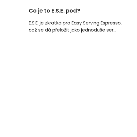
Co je to E.S.E. pod?
E.S.E. je zkratka pro Easy Serving Espresso,
což se dá přeložit jako jednoduše ser...