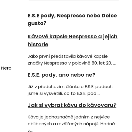
E.S.E pody, Nespresso nebo Dolce
gusto?
Kávové kapsle Nespresso a jejich
historie
Jako první představila kávové kapsle
značky Nespresso v polovině 80. let 20. ...
é Nero
E.S.E. pody, ano nebo ne?
Již v předchozím článku o E.S.E. podech
jsme si vysvětlili, co to E.S.E. pod ...
Jak si vybrat kávu do kávovaru?
Káva je jednoznačně jedním z nejvíce
oblíbených a rozšířených nápojů. Hodně
z...