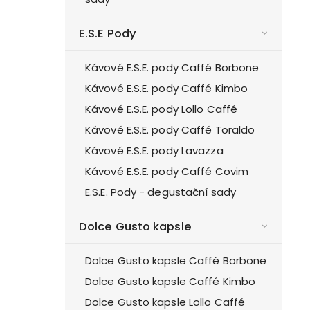
E.S.E Pody
Kávové E.S.E. pody Caffé Borbone
Kávové E.S.E. pody Caffé Kimbo
Kávové E.S.E. pody Lollo Caffé
Kávové E.S.E. pody Caffé Toraldo
Kávové E.S.E. pody Lavazza
Kávové E.S.E. pody Caffé Covim
E.S.E. Pody - degustační sady
Dolce Gusto kapsle
Dolce Gusto kapsle Caffé Borbone
Dolce Gusto kapsle Caffé Kimbo
Dolce Gusto kapsle Lollo Caffé