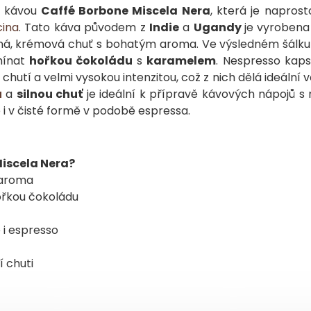
ou kávou
Caffé Borbone Miscela Nera
, která je naprost
ina
. Tato káva původem z
Indie
a
Ugandy
je vyrobena
 silná, krémová chuť s bohatým aroma. Ve výsledném šálk
mínat
hořkou čokoládu
s
karamelem
. Nespresso kaps
utí a velmi vysokou intenzitou, což z nich dělá ideální 
u
a
silnou chuť
je ideální k přípravě kávových nápojů s
 i v čisté formě v podobě espressa.
Miscela Nera?
 aroma
ořkou čokoládu
 i espresso
 chuti