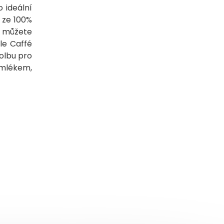
o ideální
 ze 100%
u můžete
le Caffé
volbu pro
 mlékem,