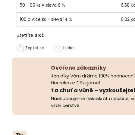
50 - 99 ks = sleva 6 %
6,58 K
100 a více ks = sleva 14 %
6,02 K
Ušetříte
0 Kč
Zeptat se
Hlídat
Ověřeno zákazníky
Jen díky Vám držíme 100% hodnocení
Heureka.cz Děkujeme!
Ta chuť a vůně – vyzkoušejte
Naskladňujeme několikrát měsíčně, vš
vždy čerstvé.
Tip