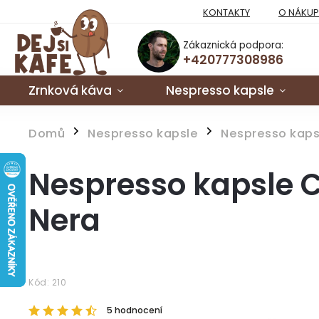
KONTAKTY
O NÁKU
Zákaznická podpora:
+420777308986
Zrnková káva
Nespresso kapsle
Domů
Nespresso kapsle
Nespresso kaps
/
/
Nespresso kapsle C
Nera
Kód:
210
5 hodnocení