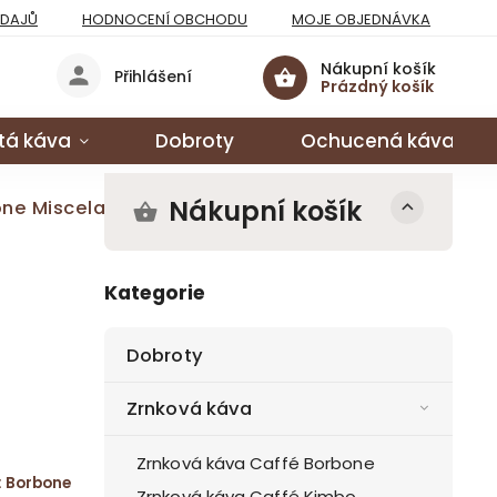
ÚDAJŮ
HODNOCENÍ OBCHODU
MOJE OBJEDNÁVKA
Nákupní košík
Přihlášení
Prázdný košík
tá káva
Dobroty
Ochucená káva
Nákupní košík
ne Miscela Nera
Kategorie
Dobroty
Zrnková káva
Zrnková káva Caffé Borbone
:
Borbone
Zrnková káva Caffé Kimbo