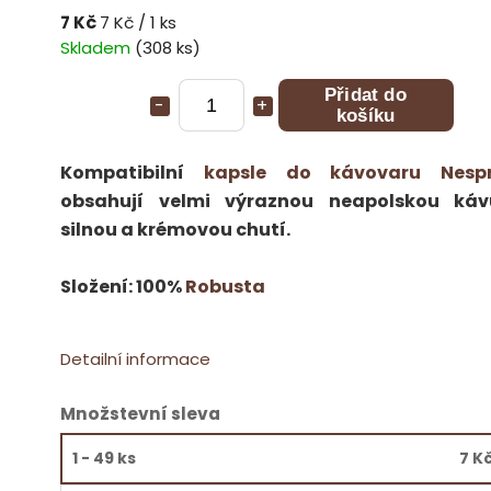
7 Kč
7 Kč / 1 ks
Skladem
(308 ks)
Přidat do
košíku
Kompatibilní
kapsle do kávovaru Nespr
obsahují velmi výraznou neapolskou ká
silnou a krémovou chutí.
Složení: 100%
Robusta
Detailní informace
Množstevní sleva
1 - 49 ks
7 K