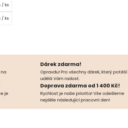
č
/ ks
č
/ ks
Dárek zdarma!
 na
Opravdu! Pro všechny dárek, který potěší
udělá Vám radost.
!
Doprava zdarma od 1 400 Kč!
e je
Rychlost je naše priorita! Vše odešleme
nejdéle následující pracovní den!