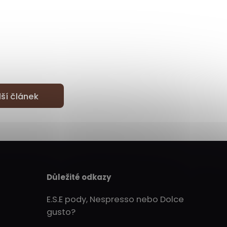
lší článek
Důležité odkazy
E.S.E pody, Nespresso nebo Dolce
gusto?