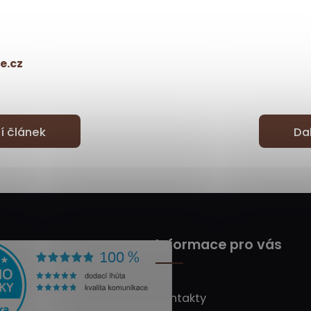
e.cz
í článek
Da
Informace pro vás
Kontakty