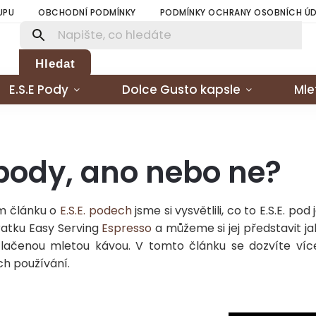
UPU
OBCHODNÍ PODMÍNKY
PODMÍNKY OCHRANY OSOBNÍCH Ú
Hledat
E.S.E Pody
Dolce Gusto kapsle
Mle
 pody, ano nebo ne?
ím článku o
E.S.E. podech
jsme si vysvětlili, co to E.S.E. pod
ratku Easy Serving
Espresso
a můžeme si jej představit ja
tlačenou mletou kávou. V tomto článku se dozvíte ví
ch používání.