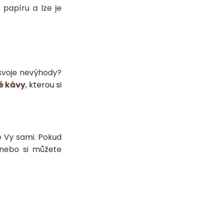
 papíru a lze je
.
 svoje nevýhody?
é kávy
, kterou si
ě Vy sami. Pokud
 nebo si můžete