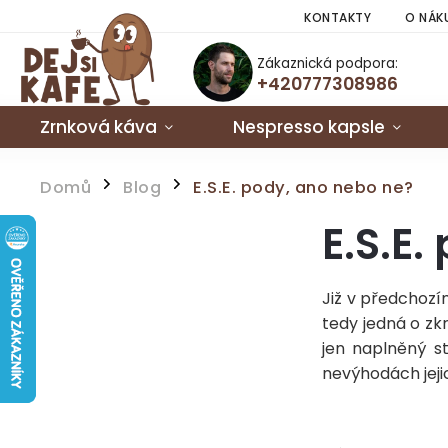
KONTAKTY
O NÁK
Zákaznická podpora:
+420777308986
Zrnková káva
Nespresso kapsle
Domů
Blog
E.S.E. pody, ano nebo ne?
/
/
E.S.E.
Již v předchoz
tedy jedná o zk
jen naplněný s
nevýhodách jeji