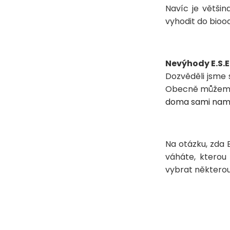
Navíc je většin
vyhodit do bioo
Nevýhody E.S.E
Dozvěděli jsme 
Obecně můžeme ř
doma sami name
Na otázku, zda 
váháte, kterou
vybrat některo