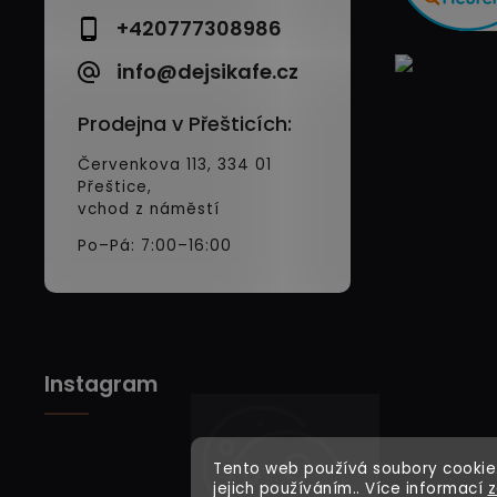
+420777308986
info@dejsikafe.cz
Prodejna v Přešticích:
Červenkova 113, 334 01
Přeštice,
vchod z náměstí
Po–Pá: 7:00–16:00
Instagram
Tento web používá soubory cookie.
jejich používáním.. Více informací