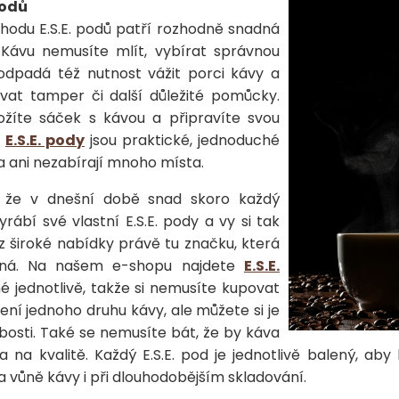
podů
ýhodu E.S.E. podů patří rozhodně snadná
 Kávu nemusíte mlít, vybírat správnou
 odpadá též nutnost vážit porci kávy a
vat tamper či další důležité pomůcky.
ožíte sáček s kávou a připravíte svou
.
E.S.E. pody
jsou praktické, jednoduché
a ani nezabírají mnoho místa.
, že v dnešní době snad skoro každý
rábí své vlastní E.S.E. pody a vy si tak
 široké nabídky právě tu značku, která
ená. Na našem e-shopu najdete
E.S.E.
 jednotlivě, takže si nemusíte kupovat
ení jednoho druhu kávy, ale můžete si je
ibosti. Také se nemusíte bát, že by káva
a na kvalitě. Každý E.S.E. pod je jednotlivě balený, ab
a vůně kávy i při dlouhodobějším skladování.