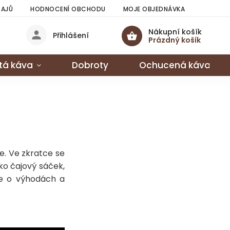
DAJŮ
HODNOCENÍ OBCHODU
MOJE OBJEDNÁVKA
Nákupní košík
Přihlášení
Prázdný košík
tá káva
Dobroty
Ochucená káva
 je. Ve zkratce se
ko čajový sáček,
ce o výhodách a