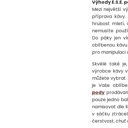
Výhody E.S.E. 
Mezi největší v
příprava kávy.
hrubost mletí,
nemusíte použí
Do páky jen vl
oblíbenou kávu
pro manipulaci 
Skvělé také je
výrobce kávy vy
můžete vybrat z
je Vaše oblíb
pody
prodávané
pouze jedno bal
namixovat dle l
v sáčku ztrácel
čerstvost, chuť 