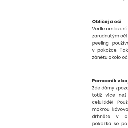
Obličej a oči
Vedle omlazení 
zarudnutým očím.
peeling použí
v pokožce. Tak
zánětu okolo očí
Pomocník v boji
Zde dámy zpozor
totiž více ne
celulitidě! Pou
mokrou kávovo
drhněte v obl
pokožka se po