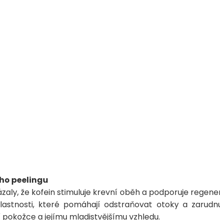
ho peelingu
zaly, že kofein stimuluje krevní oběh a podporuje regener
vlastnosti, které pomáhají odstraňovat otoky a zarudnu
í pokožce a jejímu mladistvějšímu vzhledu.