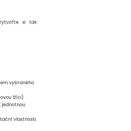
ytvořte si tak
álkem vybraného
ovou lžíci)
t jednotnou
tační vlastnosti.