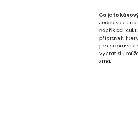
Co je to kávov
Jedná se o směs
například cukr
přípravek, který
pro přípravu kva
Vybrat si ji můž
zrna.