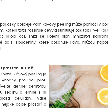
pokožky obličeje Vám kávový peeling může pomoci v boji
 Kofein totiž rozšiřuje cévy a stimuluje tak tok krve. P
vat okolo očí, sníží se kolem nich množství nahrom
é další sloučeniny, které obsahuje káva, můžou napo
.
 proti celulitidě
něte! Kávový peeling je
ž vhodný pro boj proti
žívejte denně čerstvou,
u sedlinu a jemně s ní
asti celulitidy. Vaše
 nějaké době prozáří a