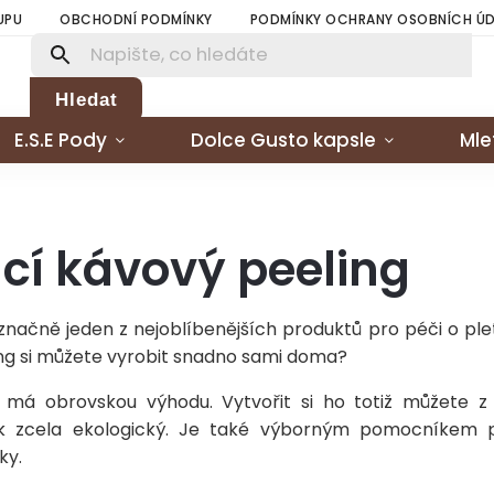
UPU
OBCHODNÍ PODMÍNKY
PODMÍNKY OCHRANY OSOBNÍCH Ú
Hledat
E.S.E Pody
Dolce Gusto kapsle
Mle
í kávový peeling
značně jeden z nejoblíbenějších produktů pro péči o pleť.
ng si můžete vyrobit snadno sami doma?
 má obrovskou výhodu. Vytvořit si ho totiž můžete z
ak zcela ekologický. Je také výborným pomocníkem 
ky.