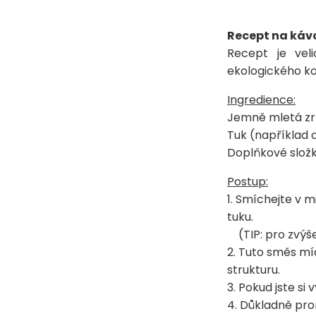
Recept na káv
Recept je vel
ekologického k
Ingredience:
Jemně mletá zr
Tuk (například 
Doplňkové složk
Postup:
1. Smíchejte v 
tuku.
(TIP: pro zvýšen
2. Tuto směs mí
strukturu.
3. Pokud jste si
4. Důkladně pr