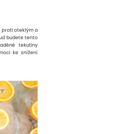
 proti oteklým a
okud budete tento
aděné tekutiny
moci ke snížení