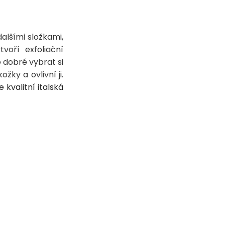
alšími složkami,
voří exfoliační
e dobré vybrat si
žky a ovlivní ji.
e kvalitní italská