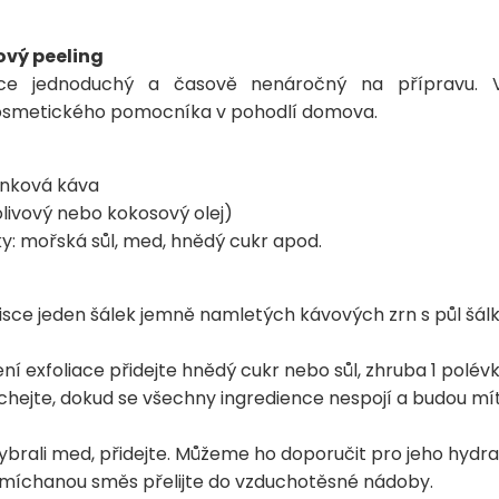
ový peeling
ice jednoduchý a časově nenáročný na přípravu. V
osmetického pomocníka v pohodlí domova.
nková káva
olivový nebo kokosový olej)
y: mořská sůl, med, hnědý cukr apod.
misce jeden šálek jemně namletých kávových zrn s půl š
í exfoliace přidejte hnědý cukr nebo sůl, zhruba 1 polévk
chejte, dokud se všechny ingredience nespojí a budou mí
 vybrali med, přidejte. Můžeme ho doporučit pro jeho hydra
omíchanou směs přelijte do vzduchotěsné nádoby.