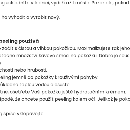
ng uskladníte v lednici, vydrží až 1 měsíc. Pozor ale, pokud
ho vyhodit a vyrobit nový.
peeling používá
začít s čistou a vlhkou pokožkou. Maximalizujete tak jeho
atečné množství kávové směsi na pokožku. Dobré je soust
u
hosti nebo hrubosti.
eeling jemně do pokožky krouživými pohyby.
ůkladně teplou vodou a osušte.
nutné, ošetřete Vaši pokožku ještě hydratačním krémem.
řípadě, že chcete použít peeling kolem očí. Jelikož je po
 spíše vklepávejte.