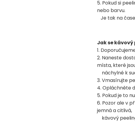
5. Pokud si peeli
nebo barvu.
Je tak na čase 
Jak se kávový 
1. Doporučujeme 
2. Naneste dost
místa, které jso
náchylné k suc
3. Vmasírujte p
4. Opláchněte d
5. Pokud je to 
6. Pozor ale v p
jemná a citlivá,
kávový peeling