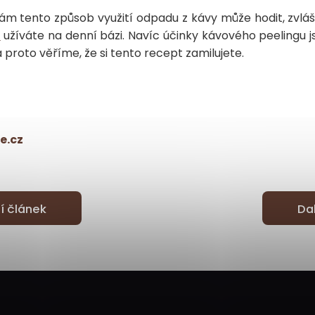
ám tento způsob využití odpadu z kávy může hodit, zvláš
u
užíváte na denní bázi. Navíc účinky kávového peelingu js
 proto věříme, že si tento recept zamilujete.
e.cz
í článek
Da