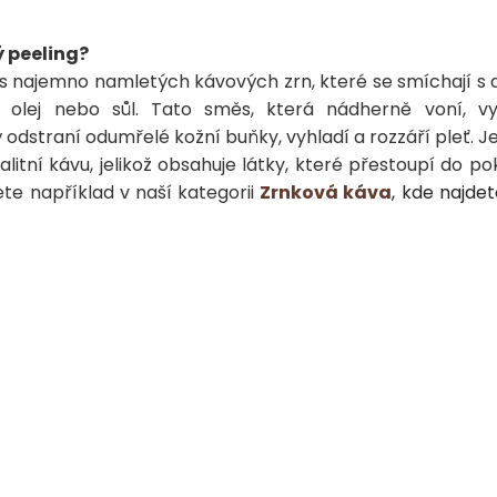
ý peeling?
 najemno namletých kávových zrn, které se smíchají s d
, olej nebo sůl. Tato směs, která nádherně voní, vyt
 odstraní odumřelé kožní buňky, vyhladí a rozzáří pleť. J
litní kávu, jelikož obsahuje látky, které přestoupí do poko
ete například v naší kategorii
Zrnková káva
, kde najdet