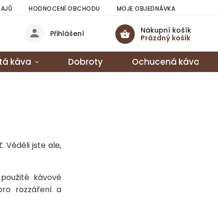
DAJŮ
HODNOCENÍ OBCHODU
MOJE OBJEDNÁVKA
Nákupní košík
Přihlášení
Prázdný košík
tá káva
Dobroty
Ochucená káva
 Věděli jste ale,
 použité kávové
pro rozzáření a