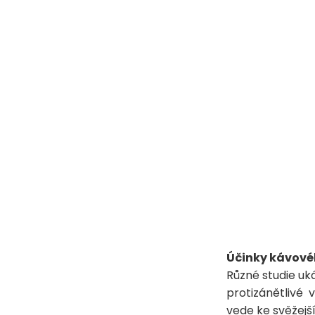
Účinky kávové
Různé studie uká
protizánětlivé 
vede ke svěžejš