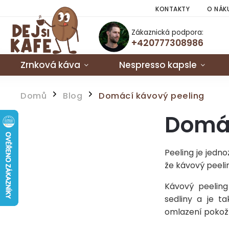
KONTAKTY
O NÁK
Zákaznická podpora:
+420777308986
Zrnková káva
Nespresso kapsle
Domů
Blog
Domácí kávový peeling
/
/
Domác
Peeling je jedno
že kávový peeli
Kávový peeling
sedliny a je t
omlazení pokož