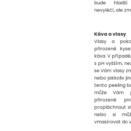
bude hladší.
nevyléčí, ale zmí
Káva a vlasy
Vlasy a poko
přirozeně kyse
káva. V případě
s pH vyšším, ne
se Vám vlasy zm
nebo jakkoliv jin
tento peeling b
může Vám po
přirozené p
propláchnout s
nebo si můž
vmasírovat do v