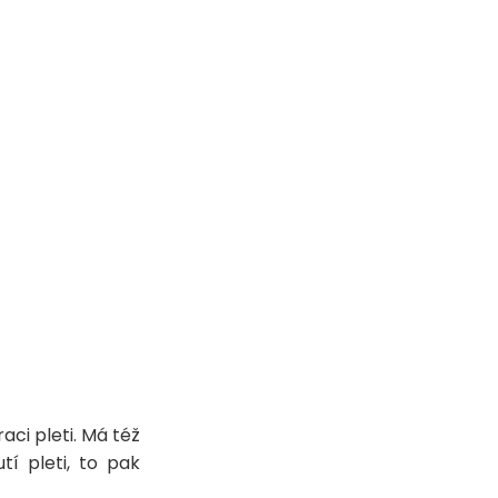
aci pleti. Má též
tí pleti, to pak