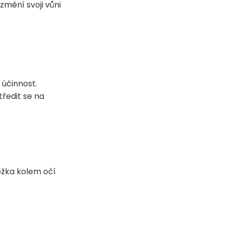
 změní svoji vůni
 účinnost.
ředit se na
kožka kolem očí