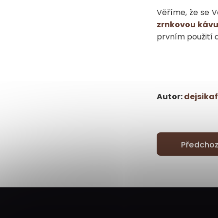
Věříme, že se V
zrnkovou káv
prvním použití a
Autor:
dejsikaf
Předchoz