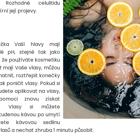
 Rozhodně celulitidu
rní její projevy.
žka Vaší hlavy mají
lé pH, stejně tak jako
, že používáte kosmetiku
ž mají Vaše vlasy, můžou
atnit, roztřepit konečky
ak poničit vlasy. Pokud si
udete aplikovat na vlasy,
moci znovu získat
H. Vlasy si můžete
tudenou kávou po umytí
ete kávovou sedlinu
lasů a nechat zhruba 1 minutu působit.