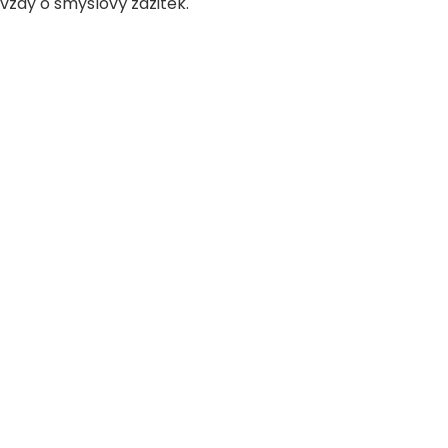
e vždy o smyslový zážitek.