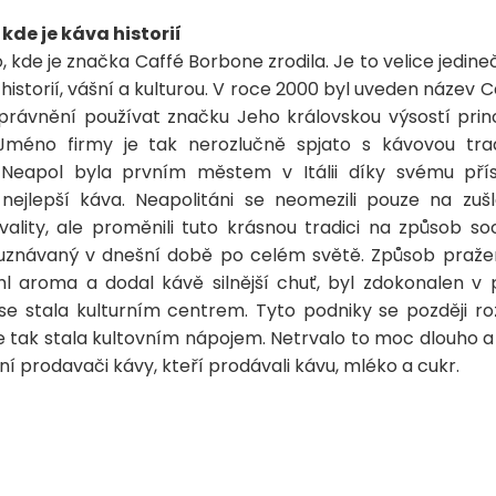
kde je káva historií
 kde je značka Caffé Borbone zrodila. Je to velice jedine
historií, vášní a kulturou. V roce 2000 byl uveden název
 oprávnění používat značku Jeho královskou výsostí pr
méno firmy je tak nerozlučně spjato s kávovou trad
Neapol byla prvním městem v Itálii díky svému pří
nejlepší káva. Neapolitáni se neomezili pouze na zuš
kvality, ale proměnili tuto krásnou tradici na způsob so
znávaný v dnešní době po celém světě. Způsob praže
hl aroma a dodal kávě silnější chuť, byl zdokonalen v
se stala kulturním centrem. Tyto podniky se později ro
 tak stala kultovním nápojem. Netrvalo to moc dlouho a
ilní prodavači kávy, kteří prodávali kávu, mléko a cukr.