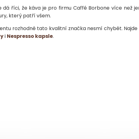
dá říci, že káva je pro firmu Caffé Borbone více než je
tury, který patří všem.
ntu rozhodně tato kvalitní značka nesmí chybět. Najde
dy
i
Nespresso kapsle
.