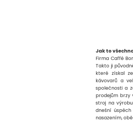
Jak to všechn
Firma Caffé Bor
Takto ji původn
které získal z
kávovarů a ve
společnosti a 
prodejům brzy 
stroj na výrobu
dnešní úspěch
nasazením, obět