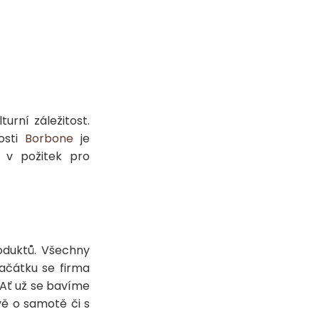
urní záležitost.
nosti
Borbone
je
 v požitek pro
roduktů. Všechny
začátku se firma
 Ať už se bavíme
ě o samotě či s