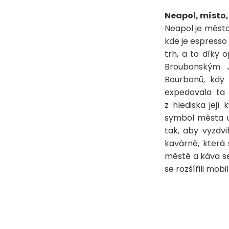
Neapol, místo, 
Neapol je město,
kde je espresso 
trh, a to díky
Broubonským. J
Bourbonů, kdy 
expedovala ta 
z hlediska její 
symbol města u
tak, aby vyzdvi
kavárně, která 
městě a káva se
se rozšířili mob