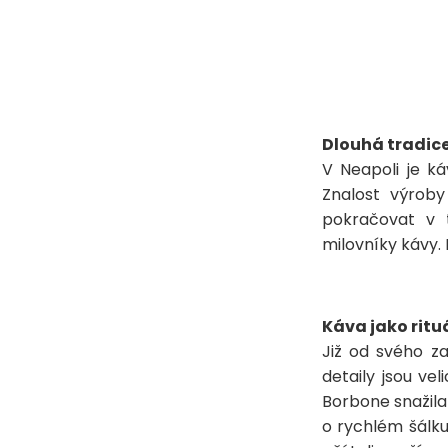
Dlouhá tradic
V Neapoli je ká
Znalost výroby
pokračovat v 
milovníky kávy. 
Káva jako ritu
Již od svého za
detaily jsou ve
Borbone snažila
o rychlém šálk