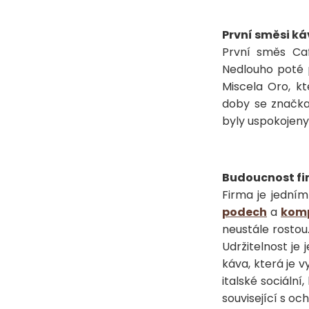
První směsi ká
První směs Caf
Nedlouho poté p
Miscela Oro, kt
doby se značka
byly uspokojeny 
Budoucnost fi
Firma je jedním
podech
a
komp
neustále rostou.
Udržitelnost je 
káva, která je
italské sociáln
související s oc