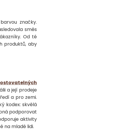
 barvou značky.
Následovala směs
zákazníky. Od té
h produktů, aby
ostovatelných
lii a její prodeje
tředí a pro zemi.
cký kodex: skvělá
opná podporovat
dporuje aktivity
 na mladé lidi.