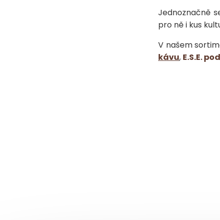
Jednoznačně se 
pro ně i kus kul
V našem sortime
kávu
,
E.S.E. po