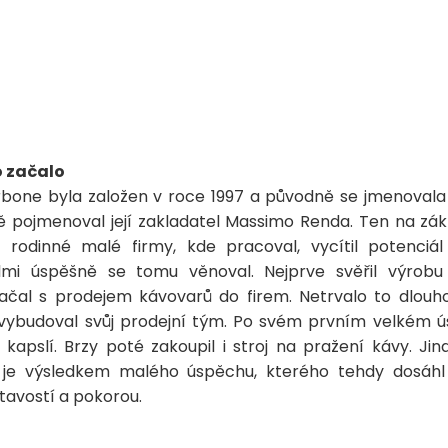
o začalo
bone byla založen v roce 1997 a původně se jmenovala 
ě pojmenoval její zakladatel Massimo Renda. Ten na zák
e rodinné malé firmy, kde pracoval, vycítil potenciá
lmi úspěšně se tomu věnoval. Nejprve svěřil výrob
začal s prodejem kávovarů do firem. Netrvalo to dlouh
vybudoval svůj prodejní tým. Po svém prvním velkém ú
 kapslí. Brzy poté zakoupil i stroj na pražení kávy. Jina
 je výsledkem malého úspěchu, kterého tehdy dosáh
avostí a pokorou.