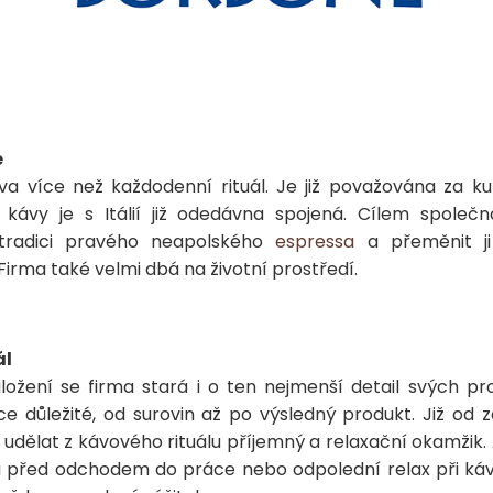
e
va více než každodenní rituál. Je již považována za kult
 kávy je s Itálií již odedávna spojená. Cílem společ
tradici pravého neapolského
espressa
a přeměnit ji
Firma také velmi dbá na životní prostředí.
ál
ložení se firma stará i o ten nejmenší detail svých p
lice důležité, od surovin až po výsledný produkt. Již od 
 udělat z kávového rituálu příjemný a relaxační okamžik.
u před odchodem do práce nebo odpolední relax při káv