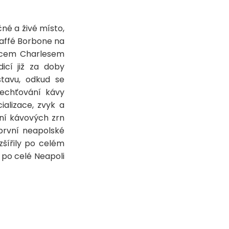
čné a živé místo,
 Caffé Borbone na
incem Charlesem
icí již za doby
stavu, odkud se
lechťování kávy
cializace, zvyk a
ní kávových zrn
 první neapolské
zšířily po celém
 po celé Neapoli