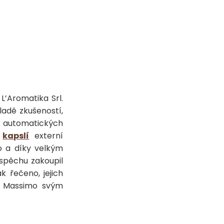
L’Aromatika Srl.
ladě zkušeností,
l automatických
u
kapslí
externí
o a díky velkým
spěchu zakoupil
k řečeno, jejich
l Massimo svým