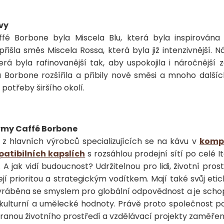
vy
fé Borbone byla Miscela Blu, která byla inspirována
řišla směs Miscela Rossa, která byla již intenzivnější. 
erá byla rafinovanější tak, aby uspokojila i náročnější 
 Borbone rozšířila a přibily nové směsi a mnoho dalšíc
potřeby širšího okolí.
rmy Caffé Borbone
 z hlavních výrobců specializujících se na kávu v
komp
atibilních kapslích
s rozsáhlou prodejní sítí po celé Itá
 A jak vidí budoucnost? Udržitelnou pro lidi, životní pros
její prioritou a strategickým vodítkem. Mají také svůj eti
 vyráběna se smyslem pro globální odpovědnost a je sch
í, kulturní a umělecké hodnoty. Právě proto společnost po
hranou životního prostředí a vzdělávací projekty zaměřené