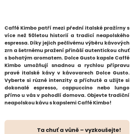
Caffé Kimbo patří mezi přední italské pražírny s
více než 50letou historií a tradicí neapolského
espressa. Díky jejich pečlivému výběru kávových
zrn a šetrnému pražení přináší autentickou chuť
s bohatým aromatem. Dolce Gusto kapsle Caffé
Kimbo umožňují snadnou a rychlou přípravu
pravé italské kávy v kávovarech Dolce Gusto.
Vyberte si různé intenzity a příchutě a užijte si
dokonalé espresso, cappuccino nebo lungo
přímo u vás v pohodlí domova. Objevte tradiční
neapolskou kávu s kapslemi Caffé Kimbo!
Ta chuť a vůně – vyzkoušejte!