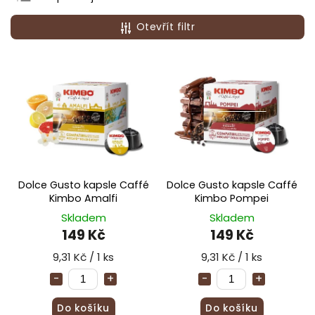
Nejlevnější
Otevřít filtr
Nejdražší
Nejprodávanější
Abecedně
Dolce Gusto kapsle Caffé
Dolce Gusto kapsle Caffé
Kimbo Amalfi
Kimbo Pompei
Skladem
Skladem
149 Kč
149 Kč
9,31 Kč / 1 ks
9,31 Kč / 1 ks
Do košíku
Do košíku