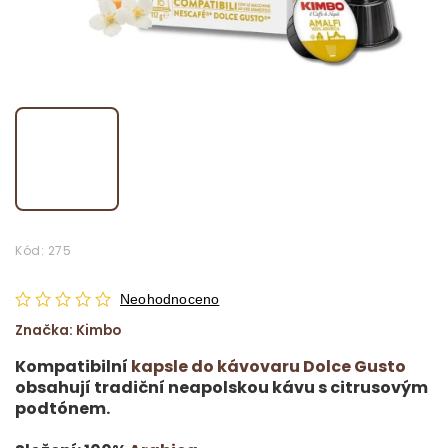
Kód:
275
Neohodnoceno
Značka:
Kimbo
Kompatibilní
kapsle do kávovaru Dolce Gusto
obsahují tradiční neapolskou kávu s citrusovým
podtónem.