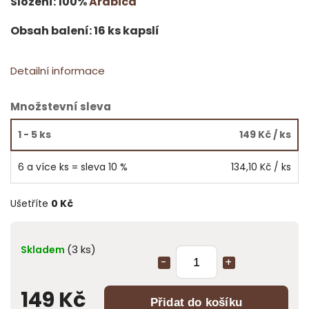
Složení: 100%
Arabica
Obsah balení: 16 ks kapslí
Detailní informace
Množstevní sleva
1 - 5 ks
149 Kč
/ ks
6 a více ks = sleva 10 %
134,10 Kč
/ ks
Ušetříte
0 Kč
(3 ks)
Skladem
149 Kč
Přidat do košíku