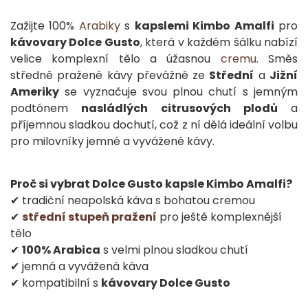
Zažijte 100%
Arabiky
s
kapslemi Kimbo Amalfi
pro
kávovary Dolce Gusto
, která v každém šálku nabízí
velice komplexní tělo a úžasnou
cremu
. Směs
středně pražené kávy převážně ze
Střední
a
Jižní
Ameriky
se vyznačuje svou plnou chutí s jemným
podtónem
nasládlých citrusových plodů
a
příjemnou sladkou dochutí, což z ní dělá ideální volbu
pro milovníky jemné a vyvážené kávy.
Proč si vybrat Dolce Gusto kapsle Kimbo Amalfi?
✔ tradiční neapolská káva s bohatou cremou
✔
střední stupeň pražení
pro ještě komplexnější
tělo
✔
100% Arabica
s velmi plnou sladkou chutí
✔ jemná a vyvážená káva
✔ kompatibilní s
kávovary Dolce Gusto