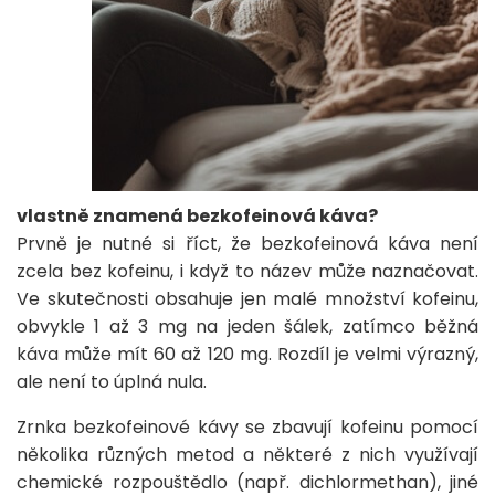
vlastně znamená bezkofeinová káva?
Prvně je nutné si říct, že bezkofeinová káva není
zcela bez kofeinu, i když to název může naznačovat.
Ve skutečnosti obsahuje jen malé množství kofeinu,
obvykle 1 až 3 mg na jeden šálek, zatímco běžná
káva může mít 60 až 120 mg. Rozdíl je velmi výrazný,
ale není to úplná nula.
Zrnka bezkofeinové kávy se zbavují kofeinu pomocí
několika různých metod a některé z nich využívají
chemické rozpouštědlo (např. dichlormethan), jiné