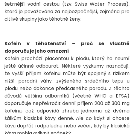
šetrnější vodní cestou (tzv. Swiss Water Process),
která je považována za nejbezpečnější, zejména pro
citlivé skupiny jako těhotné ženy.
Kofein v těhotenství – proč se vlastně
doporučuje jeho omezení
Kofein prochází placentou k plodu, který ho neumí
ještě účinně odbourat. Některé výzkumy naznačují,
že vyšší příjem kofeinu může být spojený s rizikem
nižší porodní váhy, zvýšeného srdečního tepu u
plodu nebo dokonce předčasného porodu. Z těchto
důvodů většina odborníků (včetně WHO a EFSA)
doporučuje nepřekročit denní příjem 200 až 300 mg
kofeinu, což odpovídá zhruba jednomu až dvěma
šálkům klasické kávy denně. Ale co když si chcete
kávu dopřát i odpoledne nebo večer, kdy by klasická
káva mohla ovlivnit spánek?