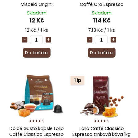
Miscela Origini
Caffé Oro Espresso
Skladem
Skladem
12 Kč
114 Kč
12 Kč / 1 ks
7,13 Kč / 1 ks
Do košíku
Do košíku
Tip
Dolce Gusto kapsle Lollo
Lollo Caffé Classico
Caffé Classico Espresso
Espresso zrnková káva 1kg