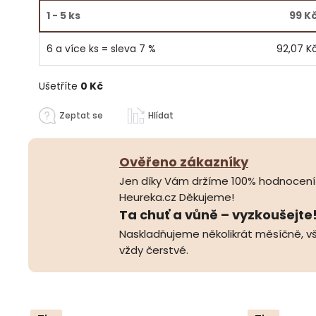
1 - 5 ks
99 K
6 a více ks = sleva 7 %
92,07 K
Ušetříte
0 Kč
Zeptat se
Hlídat
Ověřeno zákazníky
Jen díky Vám držíme 100% hodnocení
Heureka.cz Děkujeme!
Ta chuť a vůně – vyzkoušejte
Naskladňujeme několikrát měsíčně, vš
vždy čerstvé.