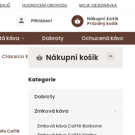
ÚDAJŮ
HODNOCENÍ OBCHODU
MOJE OBJEDNÁVKA
Nákupní košík
Přihlášení
Prázdný košík
tá káva
Dobroty
Ochucená káva
Nákupní košík
é Classico Espresso
Kategorie
Dobroty
Zrnková káva
Zrnková káva Caffé Borbone
ollo Caffé
Zrnková káva Caffé Kimbo