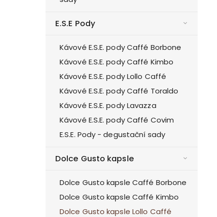
E.S.E Pody
Kávové E.S.E. pody Caffé Borbone
Kávové E.S.E. pody Caffé Kimbo
Kávové E.S.E. pody Lollo Caffé
Kávové E.S.E. pody Caffé Toraldo
Kávové E.S.E. pody Lavazza
Kávové E.S.E. pody Caffé Covim
E.S.E. Pody - degustační sady
Dolce Gusto kapsle
Dolce Gusto kapsle Caffé Borbone
Dolce Gusto kapsle Caffé Kimbo
Dolce Gusto kapsle Lollo Caffé