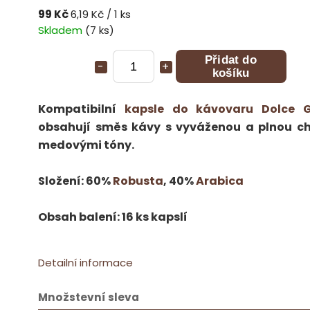
99 Kč
6,19 Kč / 1 ks
Skladem
(7 ks)
Přidat do
košíku
Kompatibilní
kapsle do kávovaru Dolce 
obsahují směs kávy s vyváženou a plnou ch
medovými tóny.
Složení: 60%
Robusta
, 40%
Arabica
Obsah balení: 16 ks kapslí
Detailní informace
Množstevní sleva