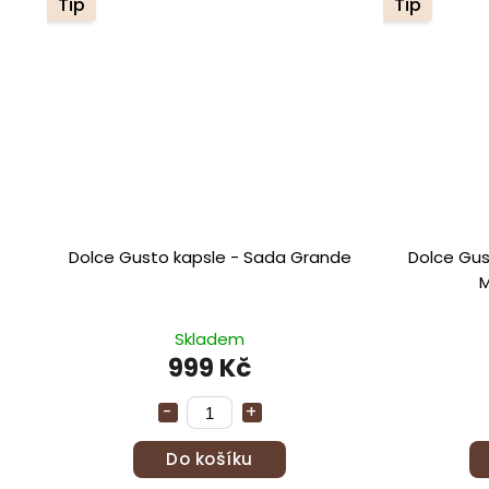
Tip
Tip
Dolce Gusto kapsle - Sada Grande
Dolce Gus
M
Skladem
999 Kč
Do košíku