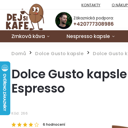
KONTAKTY
O NÁKU
Zákaznická podpora:
+420777308986
Zrnková káva
Nespresso kapsle
Domů
Dolce Gusto kapsle
Dolce Gusto k
/
/
Dolce Gusto kapsle 
Espresso
Kód:
266
6 hodnocení