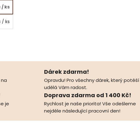
č
/ ks
č
/ ks
Dárek zdarma!
 na
Opravdu! Pro všechny dárek, který potěší
udělá Vám radost.
!
Doprava zdarma od 1 400 Kč!
e je
Rychlost je naše priorita! Vše odešleme
nejdéle následující pracovní den!