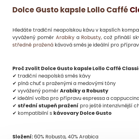
Dolce Gusto kapsle
Lollo Caffé
Cl
Hledáte tradiční neapolskou kávu v kapslích kompa
vyvážený poměr
Arabiky
a
Robusty
, což přináší 
středně pražená
kávová směs je ideální pro příprav
Proč zvolit Dolce Gusto kapsle Lollo Caffé Class
✔ tradiční neapolská směs kávy
✔ plná chuť s praženými a medovými tóny
✔ vyvážený poměr
Arabiky a Robusty
✔ ideální volba pro přípravu espressa a cappuccin
✔
střední stupeň pražení
pro ještě intenzivnější c
✔ kompatibilní s
kávovary Dolce Gusto
Složení:
60% Robusta, 40% Arabica