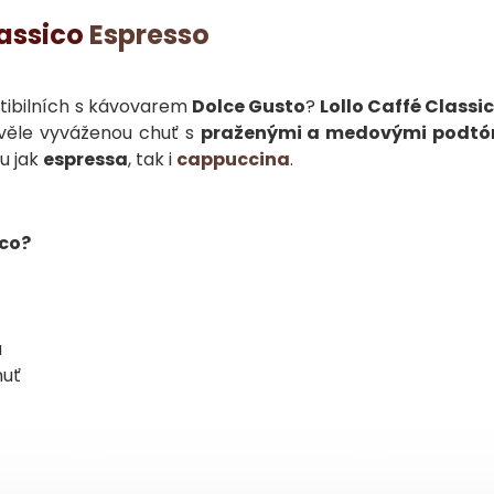
assico
Espresso
tibilních s kávovarem
Dolce Gusto
?
Lollo Caffé Classi
skvěle vyváženou chuť s
praženými a medovými podtó
u jak
espressa
, tak i
cappuccina
.
ico?
a
huť