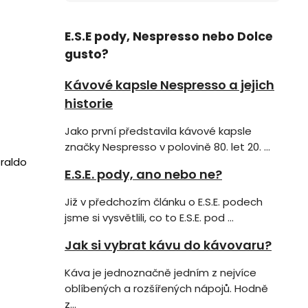
E.S.E pody, Nespresso nebo Dolce
gusto?
Kávové kapsle Nespresso a jejich
historie
Jako první představila kávové kapsle
značky Nespresso v polovině 80. let 20. ...
raldo
E.S.E. pody, ano nebo ne?
Již v předchozím článku o E.S.E. podech
jsme si vysvětlili, co to E.S.E. pod ...
Jak si vybrat kávu do kávovaru?
Káva je jednoznačně jedním z nejvíce
oblíbených a rozšířených nápojů. Hodně
z...