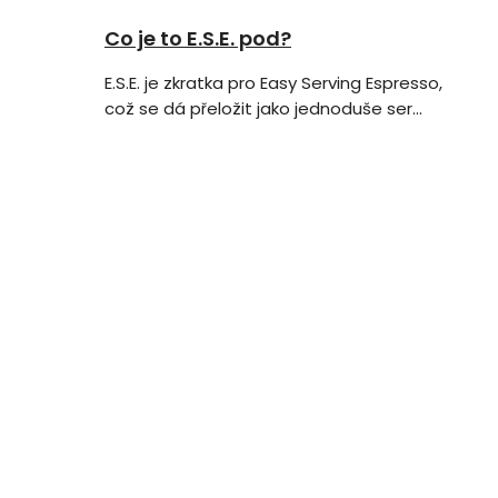
Co je to E.S.E. pod?
E.S.E. je zkratka pro Easy Serving Espresso,
což se dá přeložit jako jednoduše ser...