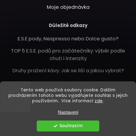
Moje objednávka
Důležité odkazy
E.S.E pody, Nespresso nebo Dolce gusto?
TOP 5 E.S.E. podů pro začátečníky: výběr podle
chuti i intenzity
Druhy pražení kávy: Jak se liší a jakou vybrat?
Instagram
Tento web používá soubory cookie. Dalším
procházením tohoto webu vyjadřujete souhlas s jejich
používáním.. Více informací
zde
.
Nastavení
Copyright 2026
Dejsikafe.cz
. Všechna práva vyhrazena.
Vytvořil
Shoptet
| Design
Shoptak.cz
Souhlasím