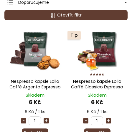
Doporučujeme
Nejlevnější
Otevřít filtr
Nejdražší
Nejprodávanější
Tip
Abecedně
Nespresso kapsle Lollo
Nespresso kapsle Lollo
Caffé Argento Espresso
Caffé Classico Espresso
Skladem
Skladem
6 Kč
6 Kč
6 Kč / 1 ks
6 Kč / 1 ks