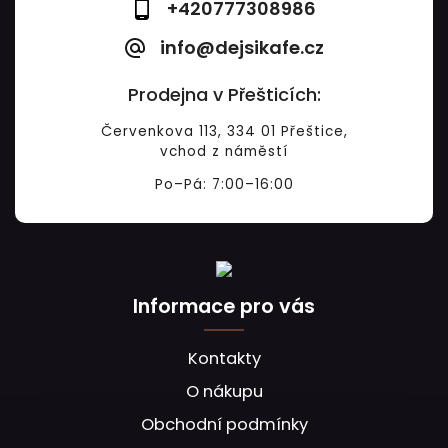
+420777308986
info@dejsikafe.cz
Prodejna v Přešticích:
Červenkova 113, 334 01 Přeštice,
vchod z náměstí
Po–Pá: 7:00–16:00
Informace pro vás
Kontakty
O nákupu
Obchodní podmínky