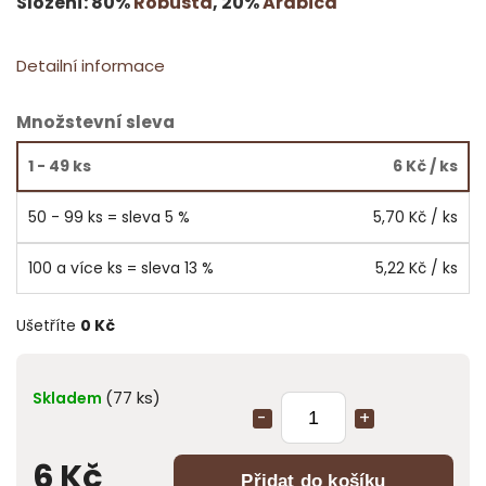
Složení: 80%
Robusta
, 20%
Arabica
Detailní informace
Množstevní sleva
1 - 49 ks
6 Kč
/ ks
50 - 99 ks = sleva 5 %
5,70 Kč
/ ks
100 a více ks = sleva 13 %
5,22 Kč
/ ks
Ušetříte
0 Kč
(77 ks)
Skladem
6 Kč
Přidat do košíku