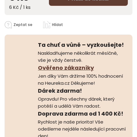
6 Kč / 1 ks
Zeptat se
Hlídat
Ta chuť a vůně – vyzkoušejte!
Naskladňujeme několikrát měsíčně,
vše je vždy čerstvé.
Ověřeno zákazníky
Jen díky Vám držíme 100% hodnocení
na Heureka.cz Děkujeme!
Dárek zdarma!
Opravdu! Pro všechny dárek, který
potěší a udělá Vám radost.
Doprava zdarma od 1 400 Kč!
Rychlost je naše priorita! Vše
odešleme nejdéle následující pracovní
den!