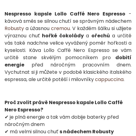
Nespresso kapsle Lollo Caffé Nero Espresso
-
kávová směs se silnou chutí se správným nádechem
Robusty
a úžasnou
cremou
. V každém šálku si užijete
výraznou chuť
hořké čokolády
a
ořechů
a určitě
vás také nadchne velice vyvážený poměr hořkosti a
kyselosti. Káva Lollo Caffé Nero Espresso se vám
určitě stane skvělým pomocníkem pro
dobití
energie
před náročným pracovním dnem.
Vychutnat si ji můžete v podobě klasického italského
espressa, ale určitě potěší i milovníky
cappuccina
.
Proč zvolit právě Nespresso kapsle Lollo Caffé
Nero Espresso?
✔ je plná energie a tak vám dobije baterky před
náročným dnem
✔ má velmi silnou chuť
s nádechem Robusty