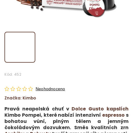
Kód:
452
Neohodnoceno
Značka:
Kimbo
Pravá neapolská chuť v
Dolce Gusto kapslích
Kimbo Pompei, které nabízí intenzivní
espresso
s
bohatou vůní, plným tělem a jemným
čokoládovým dozvukem. Směs kvalitních zrn