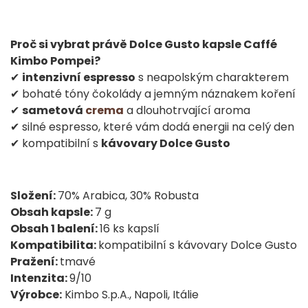
Proč si vybrat právě Dolce Gusto kapsle Caffé
Kimbo Pompei?
✔
intenzivní espresso
s neapolským charakterem
✔ bohaté tóny čokolády a jemným náznakem koření
✔
sametová
crema
a dlouhotrvající aroma
✔ silné espresso, které vám dodá energii na celý den
✔ kompatibilní s
kávovary Dolce Gusto
Složení:
70% Arabica, 30% Robusta
Obsah kapsle:
7 g
Obsah 1 balení:
16 ks kapslí
Kompatibilita:
kompatibilní s kávovary Dolce Gusto
Pražení:
tmavé
Intenzita:
9/10
Výrobce:
Kimbo S.p.A., Napoli, Itálie