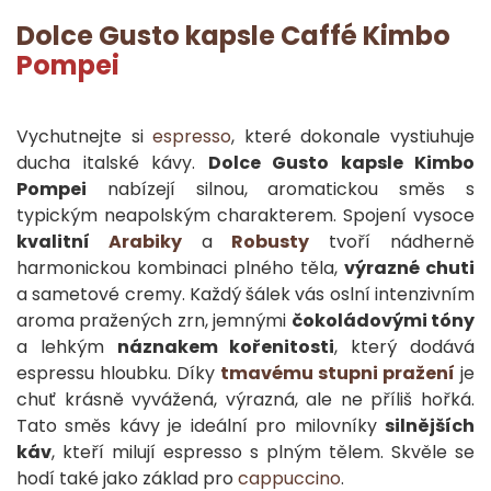
Dolce Gusto kapsle
Caffé Kimbo
Pompei
Vychutnejte si
espresso
, které dokonale vystiuhuje
ducha italské kávy.
Dolce Gusto kapsle Kimbo
Pompei
nabízejí silnou, aromatickou směs s
typickým neapolským charakterem. Spojení vysoce
kvalitní
Arabiky
a
Robusty
tvoří nádherně
harmonickou kombinaci plného těla,
výrazné chuti
a sametové cremy. Každý šálek vás oslní intenzivním
aroma pražených zrn, jemnými
čokoládovými tóny
a lehkým
náznakem kořenitosti
, který dodává
espressu hloubku. Díky
tmavému stupni pražení
je
chuť krásně vyvážená, výrazná, ale ne příliš hořká.
Tato směs kávy je ideální pro milovníky
silnějších
káv
, kteří milují espresso s plným tělem. Skvěle se
hodí také jako základ pro
cappuccino
.