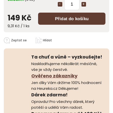
149 Kč
Přidat do košíku
9,31 Kč / 1 ks
Zeptat se
Hlídat
Ta chuť a vůně – vyzkoušejte!
Naskladňujeme několikrát měsíčně,
vše je vždy čerstvé.
Ověřeno zákazníky
Jen díky Vám držíme 100% hodnocení
na Heureka.cz Děkujeme!
Dárek zdarma!
Opravdu! Pro všechny dárek, který
potěší a udělá Vám radost.