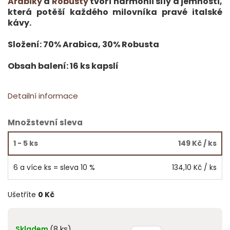
Arabiky
a
Robusty
tvoří harmonii síly a jemnosti,
která potěší každého milovníka pravé italské
kávy.
Složení: 70% Arabica, 30% Robusta
Obsah balení: 16 ks kapslí
Detailní informace
Množstevní sleva
1 - 5 ks
149 Kč
/ ks
6 a více ks = sleva 10 %
134,10 Kč
/ ks
Ušetříte
0 Kč
(8 ks)
Skladem