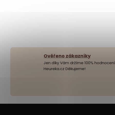
Ověřeno zákazníky
Jen díky Vám držíme 100% hodnocení
Heureka.cz Děkujeme!