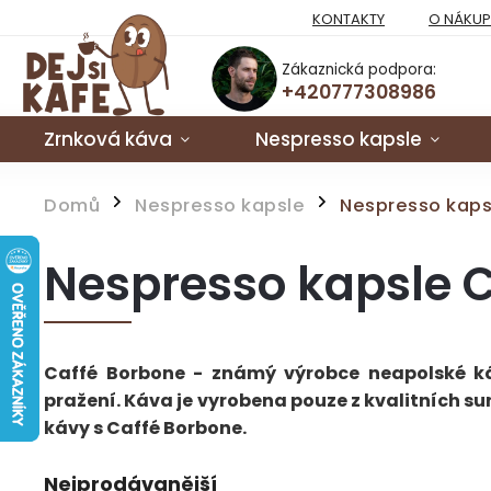
KONTAKTY
O NÁKU
Zákaznická podpora:
+420777308986
Zrnková káva
Nespresso kapsle
Domů
Nespresso kapsle
Nespresso kaps
/
/
Nespresso kapsle 
Caffé Borbone - známý výrobce neapolské k
pražení. Káva je vyrobena pouze z kvalitních suro
kávy s Caffé Borbone.
Nejprodávanější