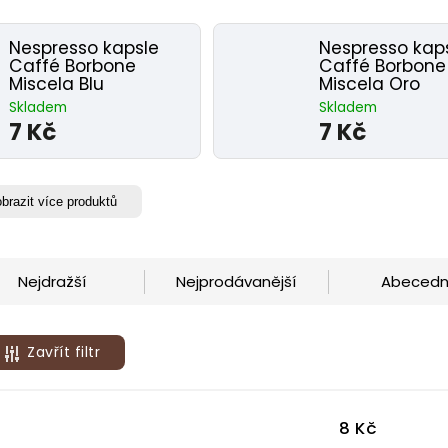
Nespresso kapsle
Nespresso kap
Caffé Borbone
Caffé Borbone
Miscela Blu
Miscela Oro
Skladem
Skladem
7 Kč
7 Kč
brazit více produktů
Nejdražší
Nejprodávanější
Abeced
Zavřít filtr
8
Kč