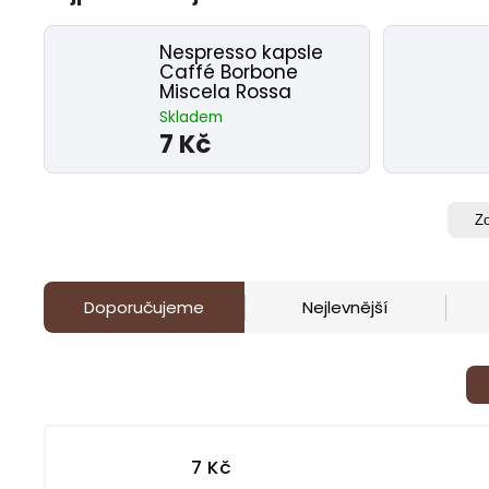
Nespresso kapsle
Caffé Borbone
Miscela Rossa
Skladem
7 Kč
Zo
Doporučujeme
Nejlevnější
7
Kč