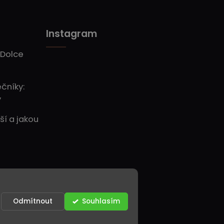
Instagram
 Dolce
ečníky:
y
ší a jakou
Odmítnout
Souhlasím