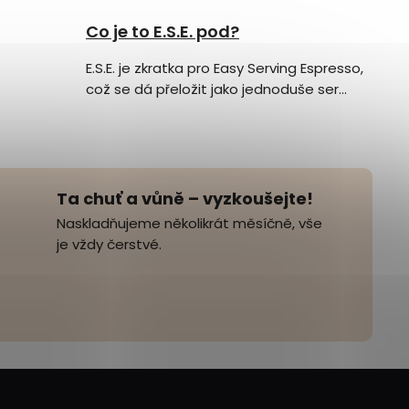
Co je to E.S.E. pod?
E.S.E. je zkratka pro Easy Serving Espresso,
což se dá přeložit jako jednoduše ser...
Ta chuť a vůně – vyzkoušejte!
Naskladňujeme několikrát měsíčně, vše
je vždy čerstvé.