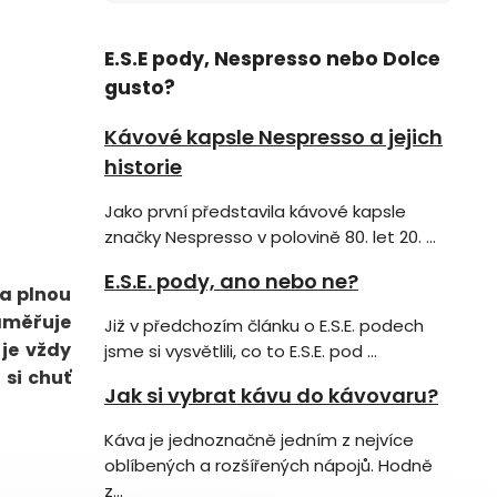
E.S.E pody, Nespresso nebo Dolce
gusto?
Kávové kapsle Nespresso a jejich
historie
Jako první představila kávové kapsle
značky Nespresso v polovině 80. let 20. ...
E.S.E. pody, ano nebo ne?
 a plnou
zaměřuje
Již v předchozím článku o E.S.E. podech
 je vždy
jsme si vysvětlili, co to E.S.E. pod ...
 si chuť
Jak si vybrat kávu do kávovaru?
Káva je jednoznačně jedním z nejvíce
oblíbených a rozšířených nápojů. Hodně
z...