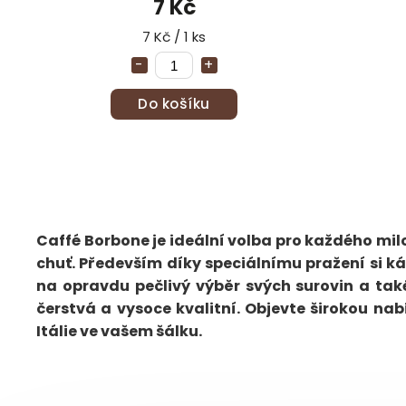
7 Kč
7 Kč / 1 ks
Do košíku
Caffé Borbone je ideální volba pro každého mil
chuť. Především díky speciálnímu pražení si k
na opravdu pečlivý výběr svých surovin a tak
čerstvá a vysoce kvalitní. Objevte širokou na
Itálie ve vašem šálku.