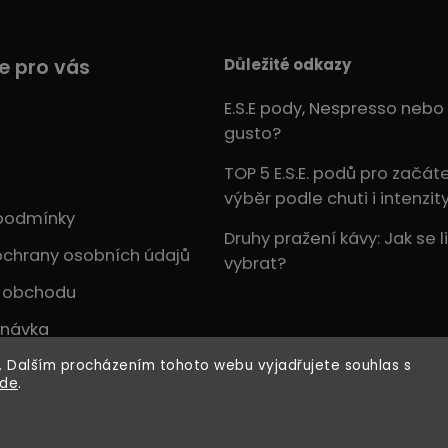
Důležité odkazy
e pro vás
E.S.E pody, Nespresso nebo
gusto?
TOP 5 E.S.E. podů pro začát
výběr podle chuti i intenzit
podmínky
Druhy pražení kávy: Jak se li
chrany osobních údajů
vybrat?
 obchodu
dnávka
 Dalším procházením tohoto webu vyjadřujete souhlas s
zde
.