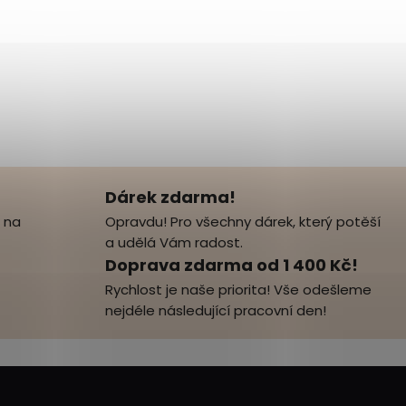
Dárek zdarma!
 na
Opravdu! Pro všechny dárek, který potěší
a udělá Vám radost.
Doprava zdarma od 1 400 Kč!
Rychlost je naše priorita! Vše odešleme
nejdéle následující pracovní den!