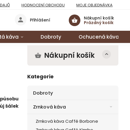
ÚDAJŮ
HODNOCENÍ OBCHODU
MOJE OBJEDNÁVKA
Nákupní košík
Přihlášení
Prázdný košík
tá káva
Dobroty
Ochucená káva
Nákupní košík
Kategorie
Dobroty
způsobu
ůj šálek
Zrnková káva
Zrnková káva Caffé Borbone
Zrnková káva Caffé Kimbo