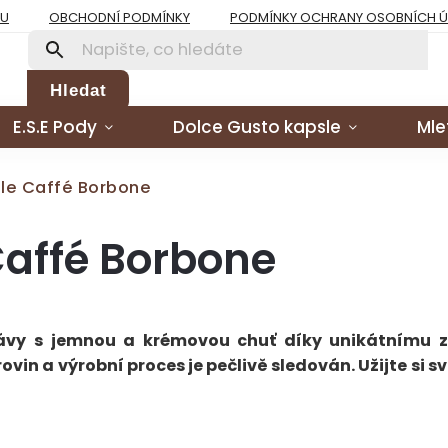
PU
OBCHODNÍ PODMÍNKY
PODMÍNKY OCHRANY OSOBNÍCH 
Hledat
E.S.E Pody
Dolce Gusto kapsle
Mle
le Caffé Borbone
Caffé Borbone
ávy s jemnou a krémovou chuť díky unikátnímu 
vin a výrobní proces je pečlivě sledován. Užijte si sv