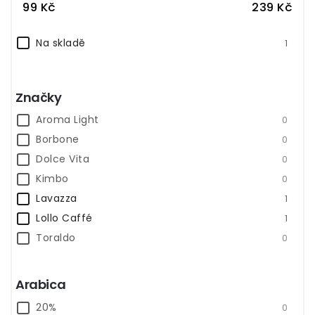
99
Kč
239
Kč
Abecedně
Na skladě
1
Značky
Aroma Light
0
Borbone
0
Dolce Vita
0
Kimbo
0
Lavazza
1
Lollo Caffé
1
Toraldo
0
Arabica
20%
0