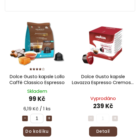
30%
0
50%
0
20%
0
15%
0
Dolce Gusto kapsle Lollo
Dolce Gusto kapsle
Caffé Classico Espresso
Lavazza Espresso Cremoso
30 ks
Skladem
99 Kč
Vyprodáno
239 Kč
6,19 Kč / 1 ks
Do košíku
Detail