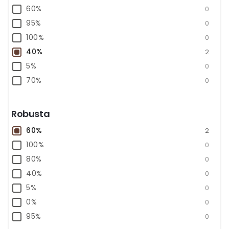
60%
0
95%
0
100%
0
40%
2
5%
0
70%
0
50%
0
80%
0
Robusta
85%
0
60%
2
100%
0
80%
0
40%
0
5%
0
0%
0
95%
0