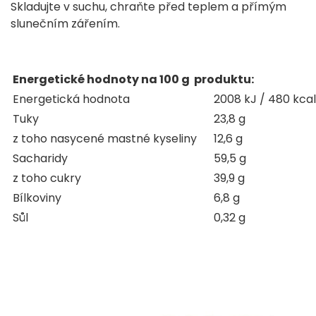
Skladujte v suchu, chraňte před teplem a přímým
slunečním zářením.
Energetické hodnoty na 100 g produktu:
Energetická hodnota
2008 kJ / 480 kcal
Tuky
23,8 g
z toho nasycené mastné kyseliny
12,6 g
Sacharidy
59,5 g
z toho cukry
39,9 g
Bílkoviny
6,8 g
Sůl
0,32 g