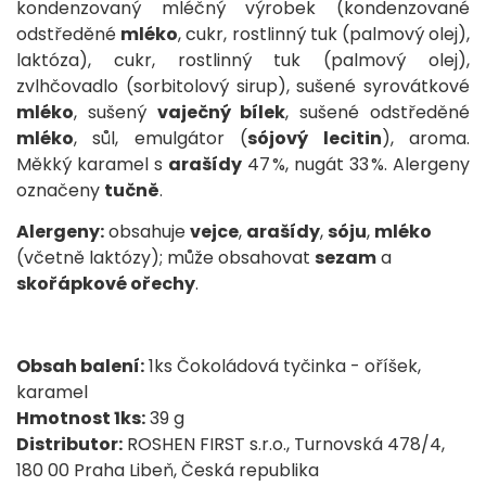
kondenzovaný mléčný výrobek (kondenzované
odstředěné
mléko
, cukr, rostlinný tuk (palmový olej),
laktóza), cukr, rostlinný tuk (palmový olej),
zvlhčovadlo (sorbitolový sirup), sušené syrovátkové
mléko
, sušený
vaječný bílek
, sušené odstředěné
mléko
, sůl, emulgátor (
sójový lecitin
), aroma.
Měkký karamel s
arašídy
47 %, nugát 33 %. Alergeny
označeny
tučně
.
Alergeny:
obsahuje
vejce
,
arašídy
,
sóju
,
mléko
(včetně laktózy); může obsahovat
sezam
a
skořápkové ořechy
.
Obsah balení:
1ks Čokoládová tyčinka - oříšek,
karamel
Hmotnost 1ks:
39 g
Distributor:
ROSHEN FIRST s.r.o., Turnovská 478/4,
180 00 Praha Libeň, Česká republika