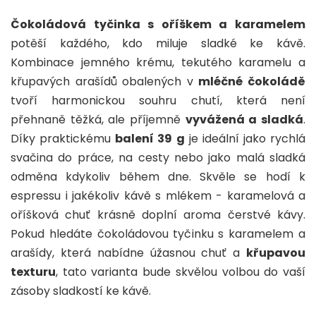
Čokoládová tyčinka s oříškem a karamelem
potěší každého, kdo miluje sladké ke kávě.
Kombinace jemného krému, tekutého karamelu a
křupavých arašídů obalených v
mléčné čokoládě
tvoří harmonickou souhru chutí, která není
přehnaně těžká, ale příjemně
vyvážená a sladká
.
Díky praktickému
balení 39 g
je ideální jako rychlá
svačina do práce, na cesty nebo jako malá sladká
odměna kdykoliv během dne. Skvěle se hodí k
espressu i jakékoliv kávě s mlékem - karamelová a
oříšková chuť krásně doplní aroma čerstvé kávy.
Pokud hledáte čokoládovou tyčinku s karamelem a
arašídy, která nabídne úžasnou chuť a
křupavou
texturu
, tato varianta bude skvělou volbou do vaší
zásoby sladkostí ke kávě.