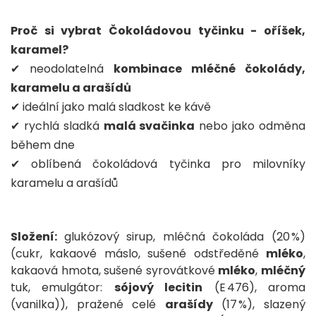
Proč si vybrat Čokoládovou tyčinku - oříšek,
karamel?
✔ neodolatelná
kombinace mléčné čokolády,
karamelu a arašídů
✔ ideální jako malá sladkost ke kávě
✔ rychlá sladká
malá svačinka
nebo jako odměna
během dne
✔ oblíbená čokoládová tyčinka pro milovníky
karamelu a arašídů
Složení:
glukózový sirup, mléčná čokoláda (20 %)
(cukr, kakaové máslo, sušené odstředěné
mléko
,
kakaová hmota, sušené syrovátkové
mléko
,
mléčný
tuk, emulgátor:
sójový lecitin
(E 476), aroma
(vanilka)), pražené celé
arašídy
(17 %), slazený