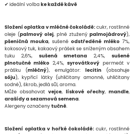
✔ ideální volba
ke každé kávě
Složení oplatka v mléčné čokoládě:
cukr, rostlinné
oleje (
palmový olej
, plně ztužený
palmojádrový
),
pšeničná mouka
, sušené
odstředěné mléko
7%,
kokosový tuk, kakaový prášek se sníženým obsahem
tuku 2,6%,
sušená smetana
2,4%,
sušené
plnotučné mléko
2,4%,
syrovátkový
permeát v
prášku (
mléčný
), emulgátor:
lecitin
(obsahuje
sóju
), kypřicí látky (uhličitany amonné, uhličitany
sodné), škrob, jedlá sůl, aroma.
Může obsahovat
vejce
,
lískové ořechy
,
mandle
,
arašídy a sezamová semena
.
Alergeny označeny
tučně
.
Složení oplatka v hořké čokoládě:
cukr, rostlinné