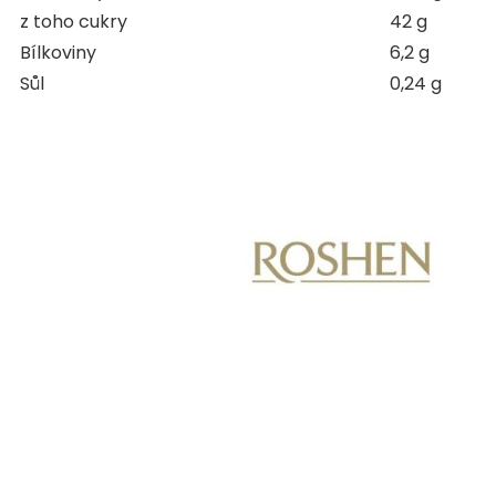
z toho cukry
42 g
Bílkoviny
6,2 g
Sůl
0,24 g