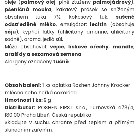
oleje (
palmový olej
, plně ztužený
palmojádrový
),
pšeničná mouka
, kakaový prášek se sníženým
obsahem tuku 7%, kokosový tuk,
sušené
odstředěné mléko
, emulgátor:
lecitin
(obsahuje
sóju
), kypřicí látky (uhličitany amonné, uhličitany
sodné), aroma, jedlá sůl.
Může obsahovat
vejce
,
lískové ořechy
,
mandle
,
arašídy a sezamová semena
.
Alergeny označeny
tučně
.
Obsah balení:
1 ks oplatka Roshen Johnny Krocker -
mléčná nebo hořká čokoláda
Hmotnost 1 ks:
9 g
Distributor:
ROSHEN FIRST s.r.o., Turnovská 478/4,
180 00 Praha Libeň, Česká republika
Skladujte v suchu, chraňte před teplem a přímým
slunečním zářením.