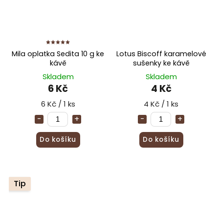
Mila oplatka Sedita 10 g ke
Lotus Biscoff karamelové
kávě
sušenky ke kávě
Skladem
Skladem
6 Kč
4 Kč
6 Kč / 1 ks
4 Kč / 1 ks
Do košíku
Do košíku
Tip