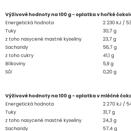
Výživové hodnoty na 100 g - oplatka v hořké čokol
Energetická hodnota
2 230 kJ / 5
Tuky
30,7 g
z toho nasycené mastné kyseliny
23,7 g
Sacharidy
56,7 g
z toho cukry
41,1 g
Bílkoviny
5,9 g
Sůl
0,20 g
Výživové hodnoty na 100 g - oplatka v mléčné čok
Energetická hodnota
2 270 kJ / 5
Tuky
31,7 g
z toho nasycené mastné kyseliny
24,3 g
Sacharidy
57,4 g