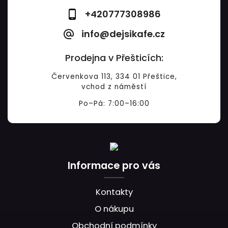
+420777308986
info@dejsikafe.cz
Prodejna v Přešticích:
Červenkova 113, 334 01 Přeštice,
vchod z náměstí
Po–Pá: 7:00–16:00
Informace pro vás
Kontakty
O nákupu
Obchodní podmínky