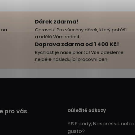
Dárek zdarma!
 na
Opravdu! Pro všechny dárek, který potěší
a udělá Vám radost.
Doprava zdarma od 1 400 Kč!
Rychlost je naše priorita! Vše odešleme
nejdéle následující pracovní den!
Důležité odkazy
e pro vás
E.S.E pody, Nespresso nebo
gusto?