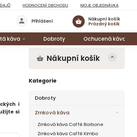
ÚDAJŮ
HODNOCENÍ OBCHODU
MOJE OBJEDNÁVKA
Nákupní košík
Přihlášení
Prázdný košík
tá káva
Dobroty
Ochucená káva
Nákupní košík
Kategorie
Dobroty
ckých i
žijte si
Zrnková káva
Zrnková káva Caffé Borbone
Zrnková káva Caffé Kimbo