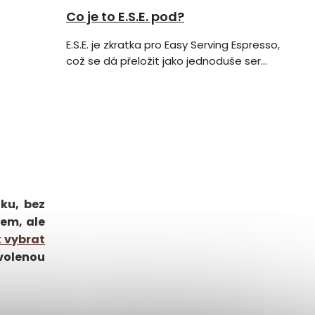
Co je to E.S.E. pod?
E.S.E. je zkratka pro Easy Serving Espresso,
což se dá přeložit jako jednoduše ser...
ku, bez
dem, ale
 vybrat
zvolenou