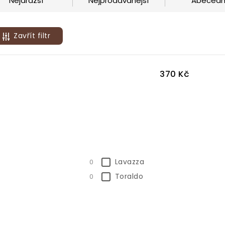
Nejdražší
Nejprodávanější
Abeced
Zavřít filtr
370
Kč
Lavazza
0
Toraldo
0