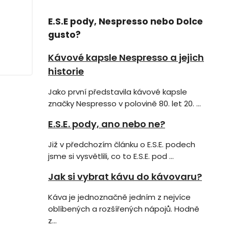
E.S.E pody, Nespresso nebo Dolce
gusto?
Kávové kapsle Nespresso a jejich
historie
Jako první představila kávové kapsle
značky Nespresso v polovině 80. let 20. ...
E.S.E. pody, ano nebo ne?
Již v předchozím článku o E.S.E. podech
jsme si vysvětlili, co to E.S.E. pod ...
Jak si vybrat kávu do kávovaru?
Káva je jednoznačně jedním z nejvíce
oblíbených a rozšířených nápojů. Hodně
z...