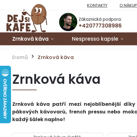
KONTAKTY
O NÁKU
Zákaznická podpora:
+420777308986
Zrnková káva
Nespresso kapsle
Domů
Zrnková káva
/
Zrnková káva
Zrnková káva patří mezi nejoblíbenější díky
pákových kávovarů, french pressu nebo moka k
každý šálek naplno!