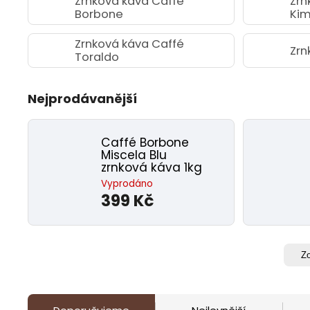
Zrnková káva Caffé
Zrn
Borbone
Ki
Zrnková káva Caffé
Zrn
Toraldo
Nejprodávanější
Caffé Borbone
Miscela Blu
zrnková káva 1kg
Vyprodáno
399 Kč
Zo