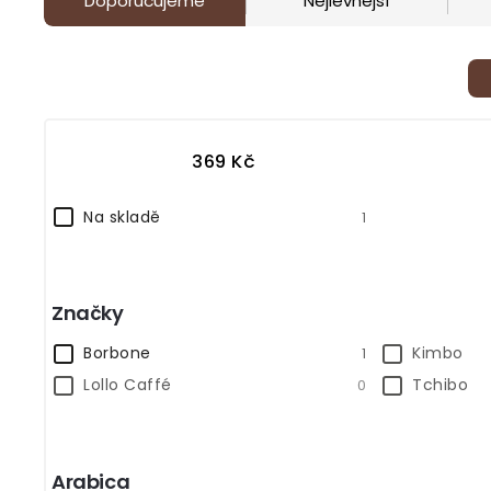
Doporučujeme
Nejlevnější
369
Kč
Na skladě
1
Značky
Borbone
Kimbo
1
Lollo Caffé
Tchibo
0
Arabica