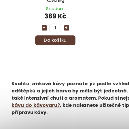
káva 1kg
Skladem
369 Kč
Do košíku
Kvalitu zrnkové kávy poznáte již podle vzhl
odštěpků a jejich barva by měla být jednotná.
také intenzivní chutí a aromatem. Pokud si nejst
kávu do kávovaru?
, kde naleznete užitečné ti
přípravu kávy.