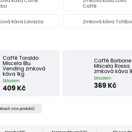
ková káva Caffé
Zrnková káva Lollo
mbo
Caffé
ková káva Lavazza
Zrnková káva Tchib
Caffé Toraldo
Caffé Borbone
Miscela Blu
Miscela Rossa
Vending zrnková
zrnková káva 1
káva 1kg
Skladem
Skladem
369 Kč
409 Kč
brazit více produktů