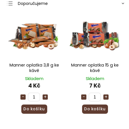
Doporučujeme
Nejlevnější
Nejdražší
Nejprodávanější
Abecedně
Manner oplatka 3,8 g ke
Manner oplatka 15 g ke
kávě
kávě
Skladem
Skladem
4 Kč
7 Kč
Do košíku
Do košíku