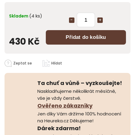
(4 ks)
Skladem
Přidat do košíku
430 Kč
Zeptat se
Hlídat
Ta chuť a vůně – vyzkoušejte!
Naskladňujeme několikrát měsíčně,
vše je vždy čerstvé.
Ověřeno zákazníky
Jen díky Vám držíme 100% hodnocení
na Heureka.cz Děkujeme!
Dárek zdarma!