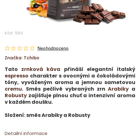
Kód:
590
Neohodnoceno
Značka:
Tchibo
Tato
zrnková káva
přináší elegantní italský
espresso
charakter s ovocnými a čokoládovými
tóny, vyváženým aroma a jemnou sametovou
cremu
. Směs pečlivě vybraných zrn
Arabiky
a
Robusty
zajišťuje plnou chuť a intenzivní aroma
v každém doušku.
Složení: směs Arabiky a Robusty
Detailní informace