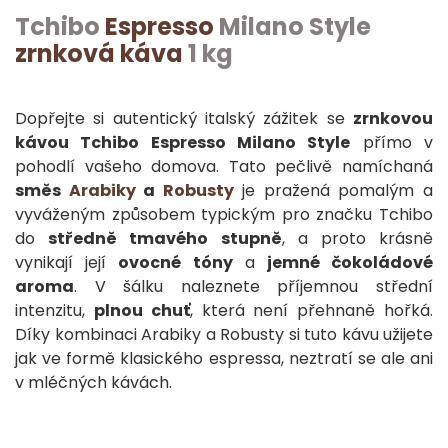
Tchibo
Espresso
Milano Style
zrnková káva
1 kg
Dopřejte si autentický italský zážitek se
zrnkovou
kávou Tchibo Espresso Milano Style
přímo v
pohodlí vašeho domova. Tato pečlivě namíchaná
směs
Arabiky
a
Robusty
je pražená pomalým a
vyváženým způsobem typickým pro značku Tchibo
do
středně tmavého stupně
, a proto krásně
vynikají její
ovocné tóny
a
jemné čokoládové
aroma
. V šálku naleznete příjemnou střední
intenzitu,
plnou chuť
, která není přehnaně hořká.
Díky kombinaci Arabiky a Robusty si tuto kávu užijete
jak ve formě klasického espressa, neztratí se ale ani
v mléčných kávách.