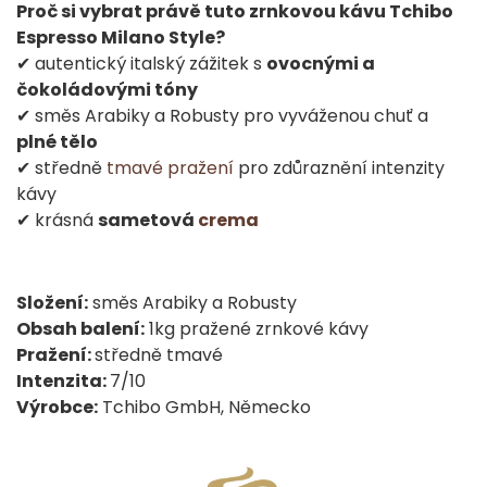
Proč si vybrat právě tuto zrnkovou kávu Tchibo
Espresso Milano Style?
✔ autentický italský zážitek s
ovocnými a
čokoládovými tóny
✔ směs Arabiky a Robusty pro vyváženou chuť a
plné tělo
✔ středně
tmavé pražení
pro zdůraznění intenzity
kávy
✔ krásná
sametová
crema
Složení:
směs Arabiky a Robusty
Obsah balení:
1kg pražené zrnkové kávy
Pražení:
středně tmavé
Intenzita:
7/10
Výrobce:
Tchibo GmbH, Německo