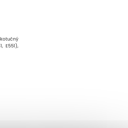
zkotučný
, E551),