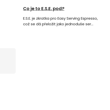
Co je to E.S.E. pod?
E.S.E. je zkratka pro Easy Serving Espresso,
což se dá přeložit jako jednoduše ser...