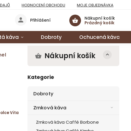
ÚDAJŮ
HODNOCENÍ OBCHODU
MOJE OBJEDNÁVKA
Nákupní košík
Přihlášení
Prázdný košík
tá káva
Dobroty
Ochucená káva
Nákupní košík
mel
Kategorie
Dobroty
Zrnková káva
olce Vita
Zrnková káva Caffé Borbone
Zrnková káva Caffé Kimbo