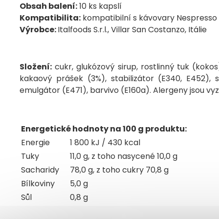
Obsah balení:
10 ks kapslí
Kompatibilita:
kompatibilní s kávovary Nespresso
Výrobce:
Italfoods S.r.l., Villar San Costanzo, Itálie
Složení:
cukr, glukózový sirup, rostlinný tuk (kok
kakaový prášek (3%), stabilizátor (E340, E452), 
emulgátor (E471), barvivo (E160a). Alergeny jsou v
Energetické hodnoty na 100 g produktu:
Energie
1 800 kJ / 430 kcal
Tuky
11,0 g, z toho nasycené 10,0 g
Sacharidy
78,0 g, z toho cukry 70,8 g
Bílkoviny
5,0 g
Sůl
0,8 g