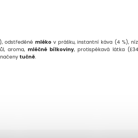
os), odstředěné
mléko
v prášku, instantní káva (4 %), ní
sůl, aroma,
mléčné bílkoviny
, protispékavá látka (E341
yznačeny
tučně
.