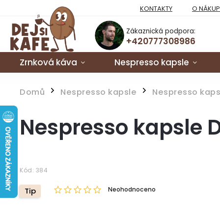
KONTAKTY
O NÁKU
Zákaznická podpora:
+420777308986
Zrnková káva
Nespresso kapsle
Domů
Nespresso kapsle
Nespresso kaps
/
/
Nespresso kapsle D
Kód:
384
Neohodnoceno
Tip