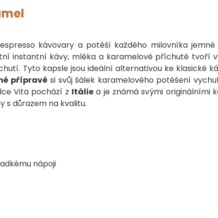
amel
Nespresso kávovary a potěší každého milovníka jemné
litní instantní kávy, mléka a karamelové příchutě tvoří 
hutí. Tyto kapsle jsou ideální alternativou ke klasické k
hé přípravě
si svůj šálek karamelového potěšení vychu
olce Vita pochází z
Itálie
a je známá svými originálními 
ny s důrazem na kvalitu.
ladkému nápoji