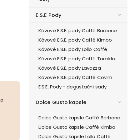
E.S.E Pody
Kávové E.S.E. pody Caffé Borbone
Kávové E.S.E. pody Caffé Kimbo
Kávové E.S.E. pody Lollo Caffé
Kávové E.S.E. pody Caffé Toraldo
Kávové E.S.E. pody Lavazza
Kávové E.S.E. pody Caffé Covim
E.S.E. Pody - degustační sady
 a
Dolce Gusto kapsle
Dolce Gusto kapsle Caffé Borbone
Dolce Gusto kapsle Caffé Kimbo
Dolce Gusto kapsle Lollo Caffé