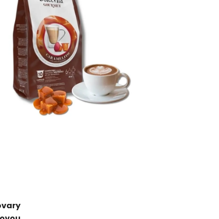
ovary
ovou