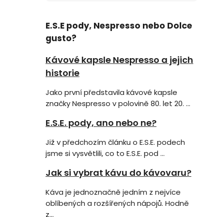
E.S.E pody, Nespresso nebo Dolce
gusto?
Kávové kapsle Nespresso a jejich
historie
Jako první představila kávové kapsle
značky Nespresso v polovině 80. let 20. ...
E.S.E. pody, ano nebo ne?
Již v předchozím článku o E.S.E. podech
jsme si vysvětlili, co to E.S.E. pod ...
Jak si vybrat kávu do kávovaru?
Káva je jednoznačně jedním z nejvíce
oblíbených a rozšířených nápojů. Hodně
z...