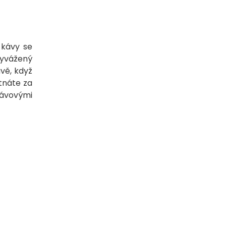
 kávy se
vyvážený
ávě, když
tnáte za
kávovými