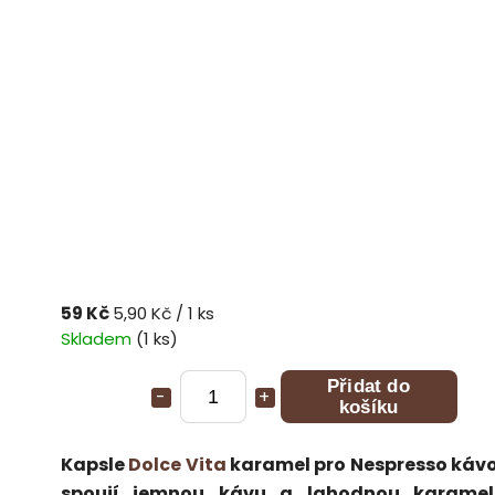
59 Kč
5,90 Kč / 1 ks
Skladem
(1 ks)
Přidat do
košíku
Kapsle
Dolce Vita
karamel pro Nespresso káv
spoují jemnou kávu a lahodnou karamel