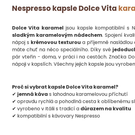
Nespresso kapsle
Dolce Vita
kar
Dolce Vita karamel
jsou kapsle kompatibilní s 
sladkým karamelovým nádechem
. Spojení kva
nápoj s
krémovou texturou
a příjemně nasládlou c
máte chuť na něco speciálního. Díky své
jedoduc
pár vteřin - doma, v práci i na cestách. Značka D
nápoji v kapslích. Všechny jejich kapsle jsou vyrobe
Proč si vybrat kapsle Dolce Vita karamel?
✔
jemná káva
s lahodnou karamelovou příchutí
✔ opravdu rychlá a pohodlná cesta k oblíbenému s
✔ vyrobeno v Itálii s tradicí a
důrazem na kvalitu
✔ kompatibilní s kávovary Nespresso