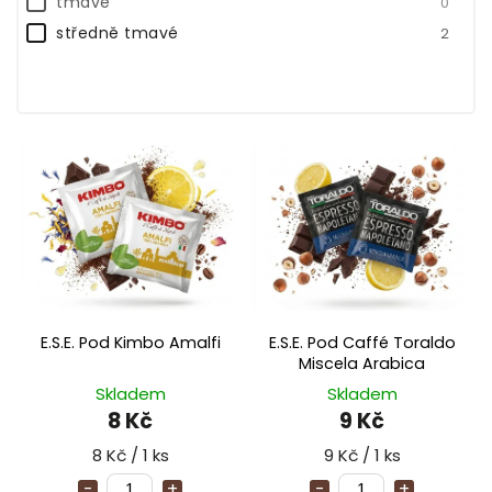
tmavé
0
85%
0
středně tmavé
2
E.S.E. Pod Kimbo Amalfi
E.S.E. Pod Caffé Toraldo
Miscela Arabica
Skladem
Skladem
8 Kč
9 Kč
8 Kč / 1 ks
9 Kč / 1 ks