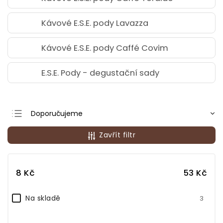
Kávové E.S.E. pody Lavazza
Kávové E.S.E. pody Caffé Covim
E.S.E. Pody - degustační sady
Doporučujeme
Nejlevnější
Zavřít filtr
Nejdražší
Nejprodávanější
8
Kč
53
Kč
Abecedně
Na skladě
3