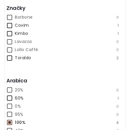
Značky
Borbone
0
Covim
1
Kimbo
1
Lavazza
0
Lollo Caffé
0
Toraldo
2
Arabica
20%
0
60%
1
0%
0
95%
0
100%
4