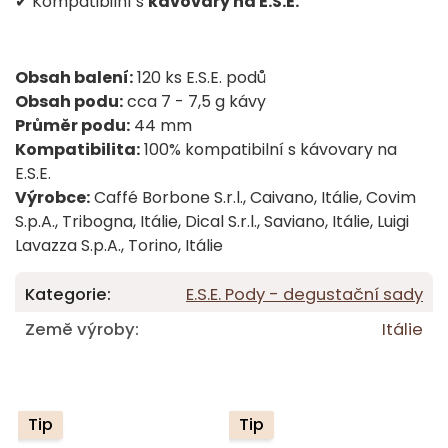
✔ Kompatibilní s
kávovary na E.S.E.
Obsah balení:
120 ks E.S.E. podů
Obsah podu:
cca 7 - 7,5 g kávy
Průměr podu:
44 mm
Kompatibilita:
100% kompatibilní s kávovary na
E.S.E.
Výrobce:
Caffé Borbone S.r.l., Caivano, Itálie, Covim
S.p.A., Tribogna, Itálie, Dical S.r.l., Saviano, Itálie, Luigi
Lavazza S.p.A., Torino, Itálie
Kategorie
:
E.S.E. Pody - degustační sady
Země výroby
:
Itálie
Tip
Tip