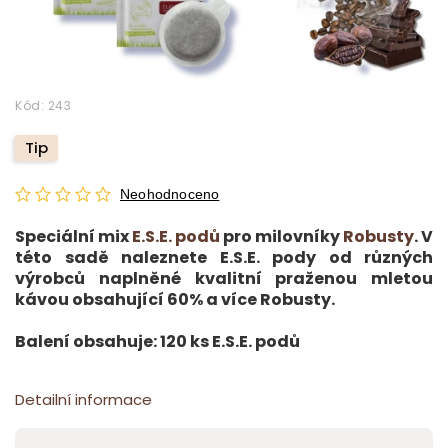
Kód:
243
Tip
Neohodnoceno
Speciální mix
E.S.E. podů
pro milovníky
Robusty
. V
této sadě naleznete E.S.E. pody od různých
výrobců naplněné kvalitní praženou mletou
kávou obsahující 60% a více Robusty.
Balení obsahuje: 120 ks E.S.E. podů
Detailní informace