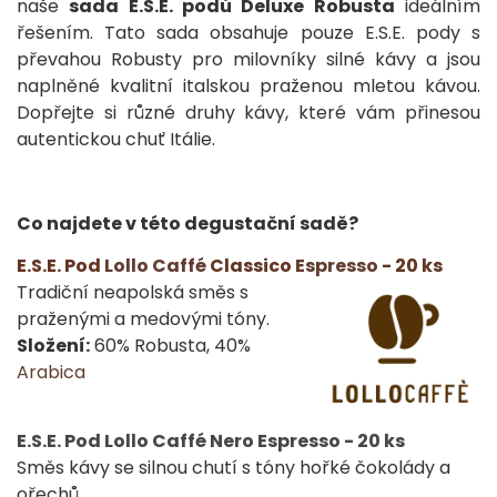
naše
sada E.S.E. podů Deluxe Robusta
ideálním
řešením. Tato sada obsahuje pouze E.S.E. pody s
převahou Robusty pro milovníky silné kávy a jsou
naplněné kvalitní italskou praženou mletou kávou.
Dopřejte si různé druhy kávy, které vám přinesou
autentickou chuť Itálie.
Co najdete v této degustační sadě?
E.S.E. Pod
Lollo Caffé
Classico
Espresso
- 20 ks
Tradiční neapolská směs s
praženými a medovými tóny.
Složení:
60% Robusta, 40%
Arabica
E.S.E. Pod Lollo Caffé Nero Espresso - 20 ks
Směs kávy se silnou chutí s tóny hořké čokolády a
ořechů.