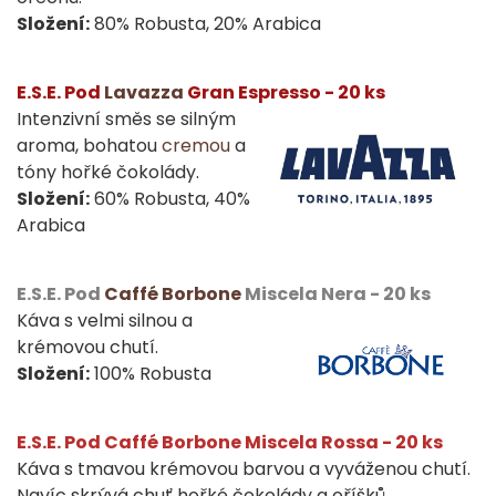
Složení:
80% Robusta, 20% Arabica
E.S.E. Pod
Lavazza
Gran Espresso - 20 ks
Intenzivní směs se silným
aroma, bohatou
cremou
a
tóny hořké čokolády.
Složení:
60% Robusta, 40%
Arabica
E.S.E. Pod
Caffé Borbone
Miscela Nera - 20 ks
Káva s velmi silnou a
krémovou chutí.
Složení:
100% Robusta
E.S.E. Pod Caffé Borbone Miscela Rossa - 20 ks
Káva s tmavou krémovou barvou a vyváženou chutí.
Navíc skrývá chuť hořké čokolády a oříšků.